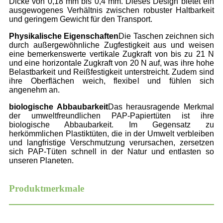
Dicke von 0,18 mm bis 0,4 mm. Dieses Design bietet ein
ausgewogenes Verhältnis zwischen robuster Haltbarkeit
und geringem Gewicht für den Transport.
Physikalische Eigenschaften
Die Taschen zeichnen sich
durch außergewöhnliche Zugfestigkeit aus und weisen
eine bemerkenswerte vertikale Zugkraft von bis zu 21 N
und eine horizontale Zugkraft von 20 N auf, was ihre hohe
Belastbarkeit und Reißfestigkeit unterstreicht. Zudem sind
ihre Oberflächen weich, flexibel und fühlen sich
angenehm an.
biologische Abbaubarkeit
Das herausragende Merkmal
der umweltfreundlichen PAP-Papiertüten ist ihre
biologische Abbaubarkeit. Im Gegensatz zu
herkömmlichen Plastiktüten, die in der Umwelt verbleiben
und langfristige Verschmutzung verursachen, zersetzen
sich PAP-Tüten schnell in der Natur und entlasten so
unseren Planeten.
Produktmerkmale