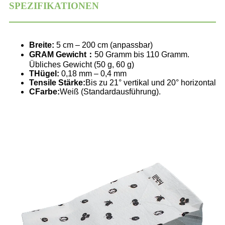
SPEZIFIKATIONEN
Breite:
5 cm – 200 cm (anpassbar)
G
RAM
Gewicht
：
50 Gramm bis 110 Gramm.
Übliches Gewicht (50 g, 60 g)
T
Hügel
:
0,18 mm – 0,4 mm
T
ensile
Stärke
:
Bis zu 21° vertikal und 20° horizontal
C
Farbe
:
Weiß (Standardausführung).