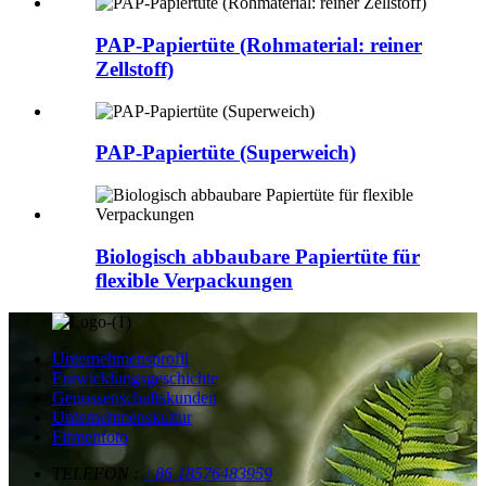
PAP-Papiertüte (Rohmaterial: reiner
Zellstoff)
PAP-Papiertüte (Superweich)
Biologisch abbaubare Papiertüte für
flexible Verpackungen
Unternehmensprofil
Entwicklungsgeschichte
Genossenschaftskunden
Unternehmenskultur
Firmenfoto
TELEFON :
+86 18576483959