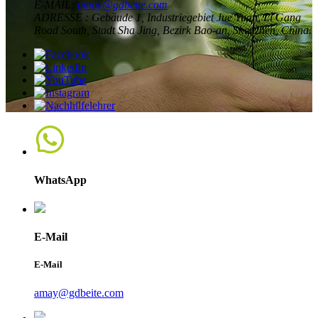
E-MAIL:
amay@gdbeite.com
ADRESSE :
Gebäude 1, Industriegebiet Jue Yuan, Li Gang
Road South, Stadt Sha Jing, Bezirk Bao-an, Shenzhen, China.
WhatsApp
E-Mail
E-Mail
amay@gdbeite.com